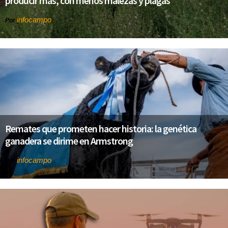
producir más, con menos malezas y plagas
infocampo
Por
Remates que prometen hacer historia: la genética
ganadera se dirime en Armstrong
infocampo
Por