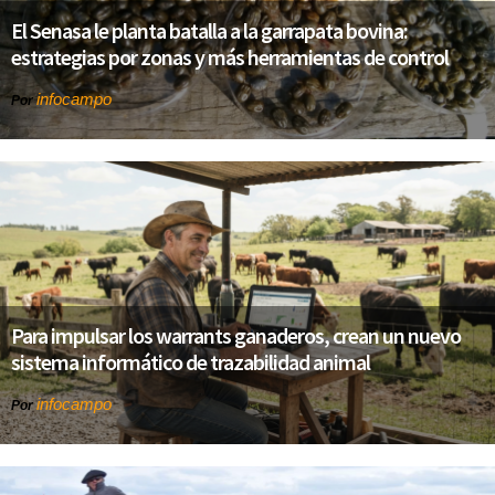
El Senasa le planta batalla a la garrapata bovina:
estrategias por zonas y más herramientas de control
infocampo
Por
Para impulsar los warrants ganaderos, crean un nuevo
sistema informático de trazabilidad animal
infocampo
Por