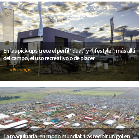
En las pick-ups crece el perfil “dual” y “lifestyle”: más allá
del campo, el uso recreativo o de placer
infocampo
Por
La maquinaria, en modo mundial: tras recibir un gol en