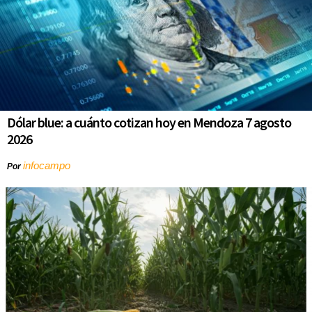
Dólar blue: a cuánto cotizan hoy en Mendoza 7 agosto
2026
infocampo
Por