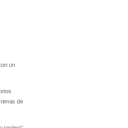
con un
brios
mínimas de
y racimo”,