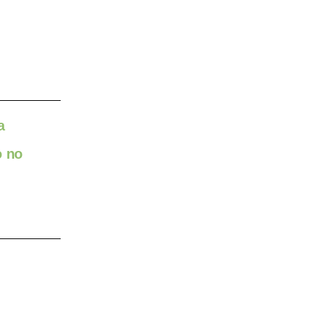
a
o no