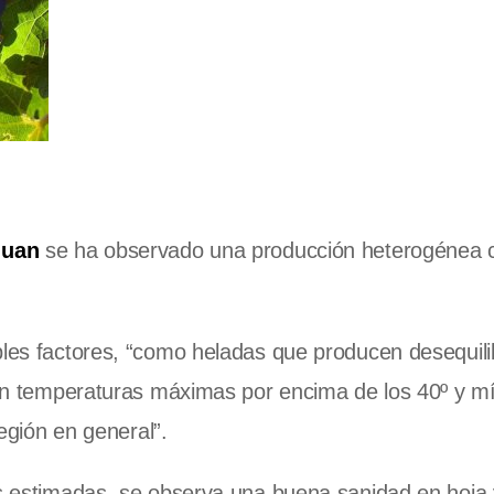
Juan
se ha observado una producción heterogénea 
ples factores, “como heladas que producen desequili
 con temperaturas máximas por encima de los 40º y 
región en general”.
as estimadas, se observa una buena sanidad en hoja 