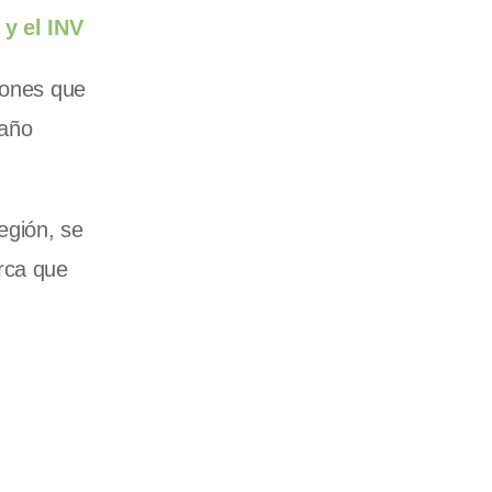
 y el INV
iones que
 año
egión, se
arca que