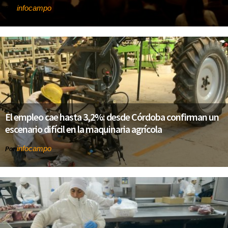
infocampo
Por
El empleo cae hasta 3,2%: desde Córdoba confirman un
escenario difícil en la maquinaria agrícola
infocampo
Por