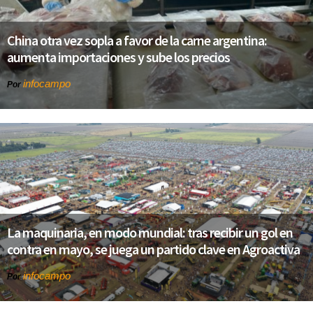
China otra vez sopla a favor de la carne argentina:
aumenta importaciones y sube los precios
infocampo
Por
La maquinaria, en modo mundial: tras recibir un gol en
contra en mayo, se juega un partido clave en Agroactiva
infocampo
Por