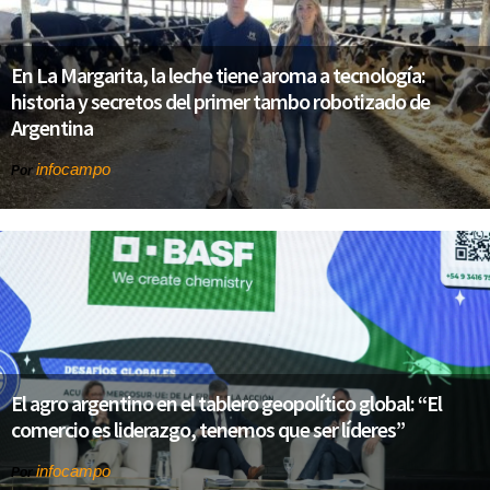
En La Margarita, la leche tiene aroma a tecnología:
historia y secretos del primer tambo robotizado de
Argentina
infocampo
Por
El agro argentino en el tablero geopolítico global: “El
comercio es liderazgo, tenemos que ser líderes”
infocampo
Por