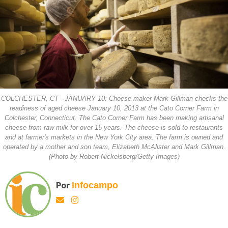
COLCHESTER, CT - JANUARY 10: Cheese maker Mark Gillman checks the
readiness of aged cheese January 10, 2013 at the Cato Corner Farm in
Colchester, Connecticut. The Cato Corner Farm has been making artisanal
cheese from raw milk for over 15 years. The cheese is sold to restaurants
and at farmer's markets in the New York City area. The farm is owned and
operated by a mother and son team, Elizabeth McAlister and Mark Gillman.
(Photo by Robert Nickelsberg/Getty Images)
Por
Infocampo