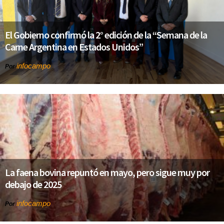
El Gobierno confirmó la 2° edición de la “Semana de la
Carne Argentina en Estados Unidos”
infocampo
Por
La faena bovina repuntó en mayo, pero sigue muy por
debajo de 2025
infocampo
Por