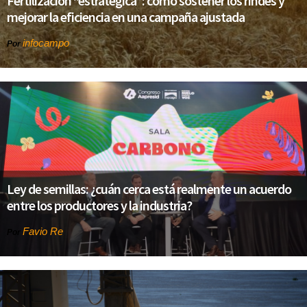
Fertilización “estratégica”: cómo sostener los rindes y
mejorar la eficiencia en una campaña ajustada
infocampo
Por
Ley de semillas: ¿cuán cerca está realmente un acuerdo
entre los productores y la industria?
Favio Re
Por