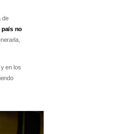
a de
l país no
nerarla,
y en los
ciendo