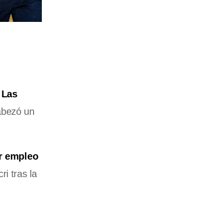
y
Las
bezó un
ar empleo
i tras la