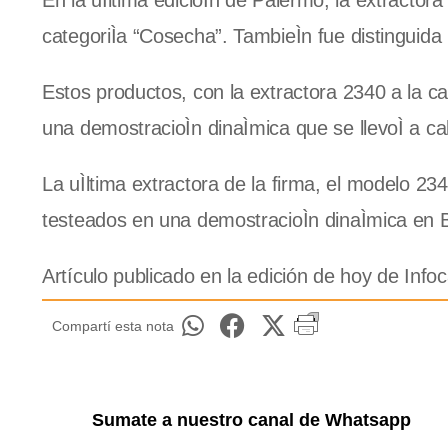
En la uÌltima edicioÌn de Palermo, la extractora
categoriÌa “Cosecha”. TambieÌn fue distinguida
Estos productos, con la extractora 2340 a la c
una demostracioÌn dinaÌmica que se llevoÌ a cabo
La uÌltima extractora de la firma, el modelo 2
testeados en una demostracioÌn dinaÌmica en Bel
Artículo publicado en la edición de hoy de In
Compartí esta nota
Sumate a nuestro canal de Whatsapp