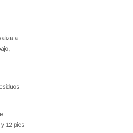
ealiza a
ajo,
residuos
be
 y 12 pies