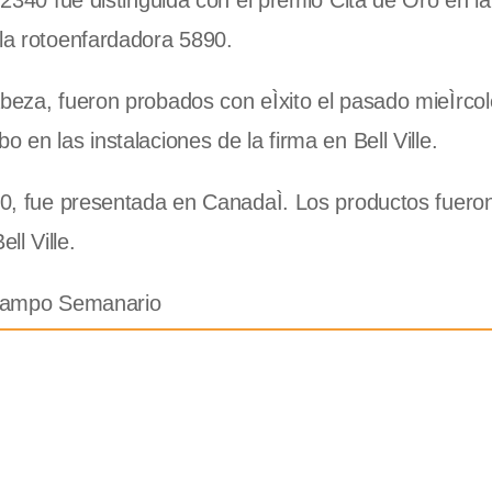
 2340 fue distinguida con el premio Cita de Oro en la
 la rotoenfardadora 5890.
abeza, fueron probados con eÌxito el pasado mieÌrcol
 en las instalaciones de la firma en Bell Ville.
340, fue presentada en CanadaÌ. Los productos fuero
l Ville.
focampo Semanario