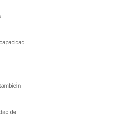
a
 capacidad
 tambieÌn
idad de