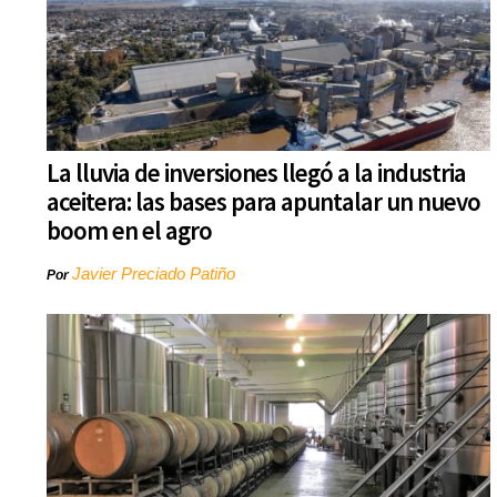
La lluvia de inversiones llegó a la industria
aceitera: las bases para apuntalar un nuevo
boom en el agro
Javier Preciado Patiño
Por