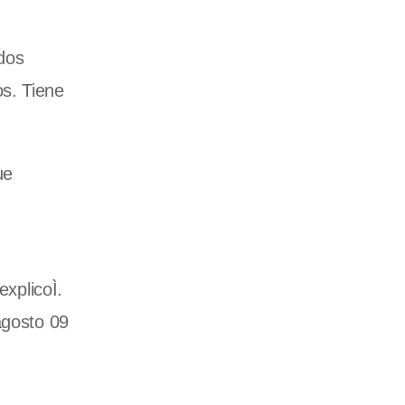
 dos
s. Tiene
ue
explicoÌ.
agosto 09