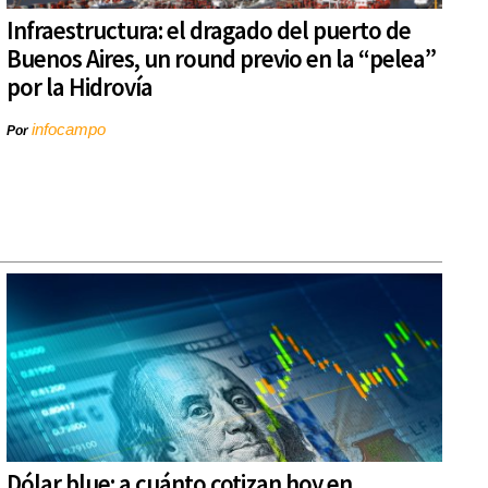
Infraestructura: el dragado del puerto de
Buenos Aires, un round previo en la “pelea”
por la Hidrovía
infocampo
Por
Dólar blue: a cuánto cotizan hoy en