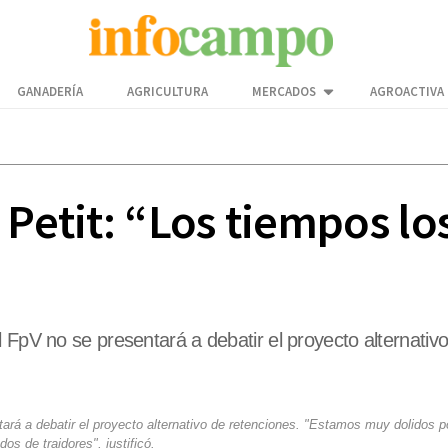
GANADERÍA
AGRICULTURA
MERCADOS
AGROACTIVA
 Petit: “Los tiempos l
l FpV no se presentará a debatir el proyecto alternati
tará a debatir el proyecto alternativo de retenciones. "Estamos muy dolidos 
ados de traidores", justificó.