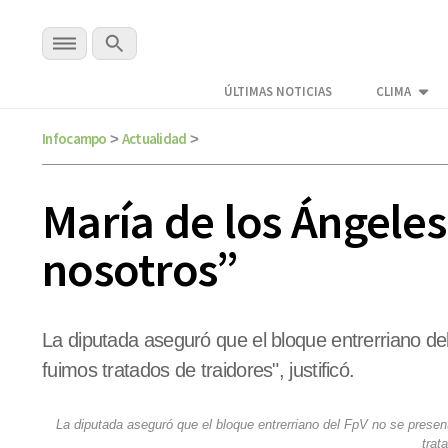
ÚLTIMAS NOTICIAS
CLIMA
Infocampo
Actualidad
>
>
María de los Ángeles
nosotros”
La diputada aseguró que el bloque entrerriano de
fuimos tratados de traidores", justificó.
La diputada aseguró que el bloque entrerriano del FpV no se presen
trat