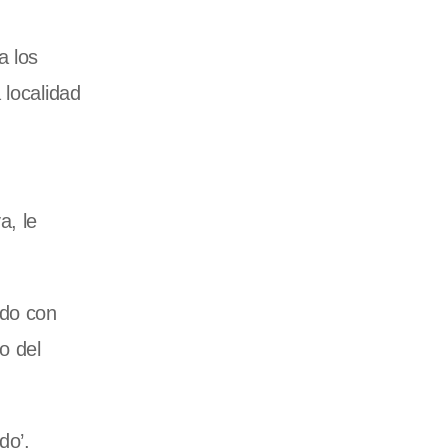
a los
 localidad
a, le
ado con
o del
do’,