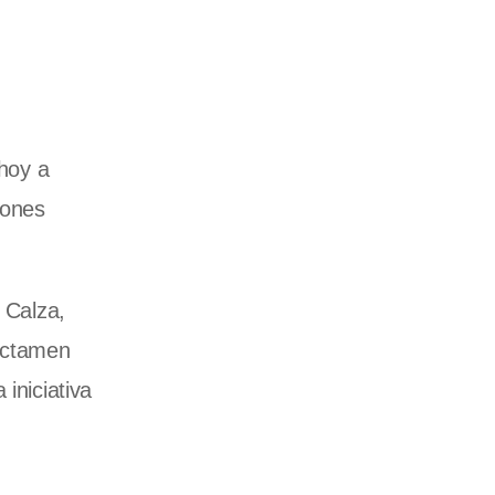
 hoy a
iones
 Calza,
dictamen
iniciativa