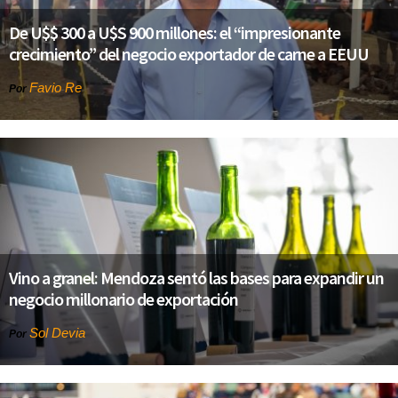
De U$$ 300 a U$S 900 millones: el “impresionante
crecimiento” del negocio exportador de carne a EEUU
Favio Re
Por
Vino a granel: Mendoza sentó las bases para expandir un
negocio millonario de exportación
Sol Devia
Por