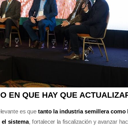
SO EN QUE HAY QUE ACTUALIZA
elevante es que
tanto la industria semillera como 
 el sistema
, fortalecer la fiscalización y avanzar ha