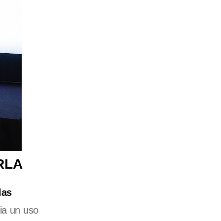
RLA
las
cia un uso