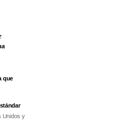
z
na
a que
estándar
s Unidos y