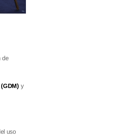
n de
o (GDM)
y
del uso