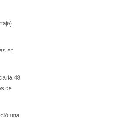
raje),
ias en
daría 48
es de
ectó una