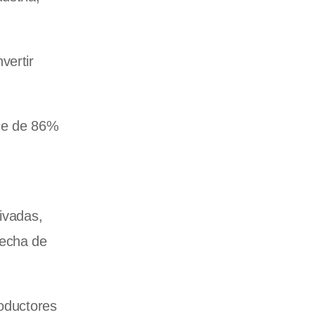
vertir
nce de 86%
ivadas,
secha de
roductores