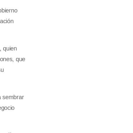
obierno
tación
, quien
iones, que
su
 a sembrar
egocio