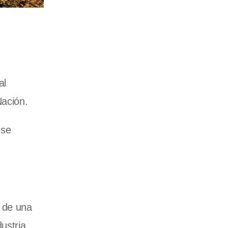
al
Nación.
 se
o de una
ustria,