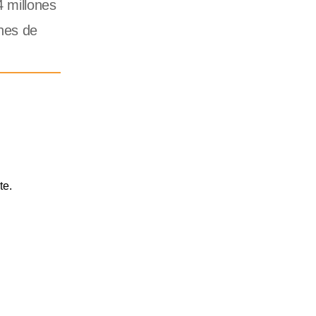
4 millones
nes de
te.