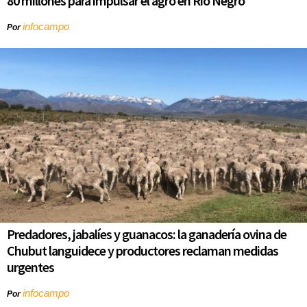
80 millones para impulsar el agro en Río Negro
infocampo
Por
Predadores, jabalíes y guanacos: la ganadería ovina de
Chubut languidece y productores reclaman medidas
urgentes
infocampo
Por