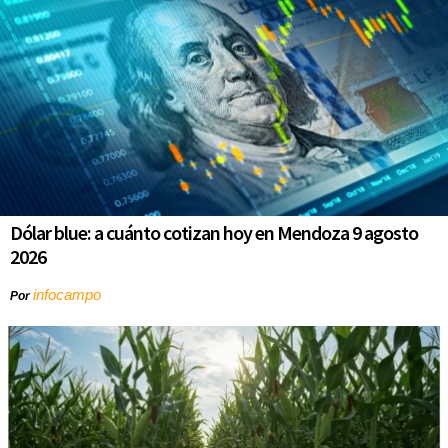
Dólar blue: a cuánto cotizan hoy en Mendoza 9 agosto
2026
infocampo
Por