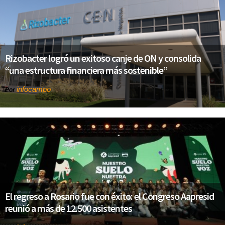
Rizobacter logró un exitoso canje de ON y consolida
“una estructura financiera más sostenible”
infocampo
Por
El regreso a Rosario fue con éxito: el Congreso Aapresid
reunió a más de 12.500 asistentes