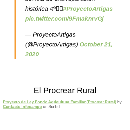
histórica 🌱✊🏽
#ProyectoArtigas
pic.twitter.com/9FmaknrvGj
— ProyectoArtigas
(@ProyectoArtigas)
October 21,
2020
El Procrear Rural
Proyecto de Ley Fondo Agricultura Familiar (Procrear Rural)
by
Contacto Infocampo
on Scribd