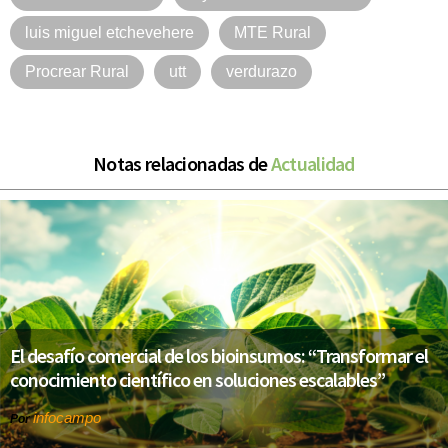
luis miguel etchevehere
MTE Rural
Procrear Rural
utt
verdurazo
Notas relacionadas de
Actualidad
El desafío comercial de los bioinsumos: “Transformar el
conocimiento científico en soluciones escalables”
infocampo
Por