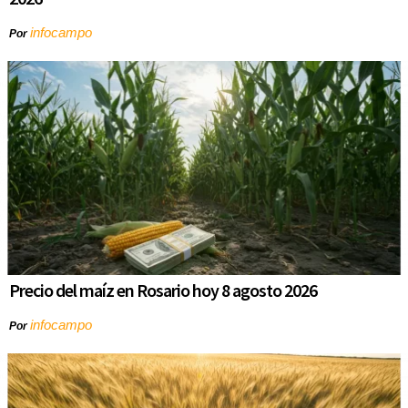
infocampo
Por
Precio del maíz en Rosario hoy 8 agosto 2026
infocampo
Por