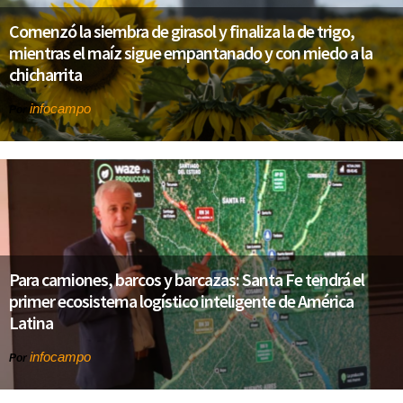
Comenzó la siembra de girasol y finaliza la de trigo,
mientras el maíz sigue empantanado y con miedo a la
chicharrita
infocampo
Por
Para camiones, barcos y barcazas: Santa Fe tendrá el
primer ecosistema logístico inteligente de América
Latina
infocampo
Por