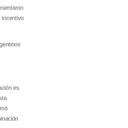
resentaron
 Incentivo
gentinos
ación es
sta
irmó
minación