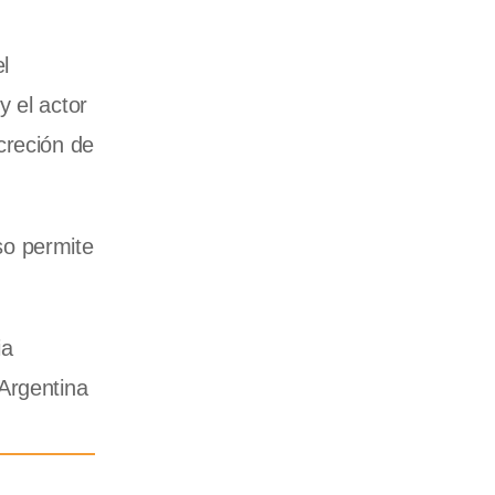
l
y el actor
creción de
so permite
ia
Argentina