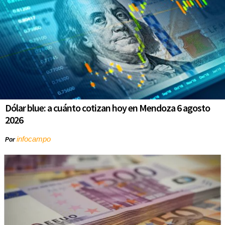
Dólar blue: a cuánto cotizan hoy en Mendoza 6 agosto
2026
infocampo
Por