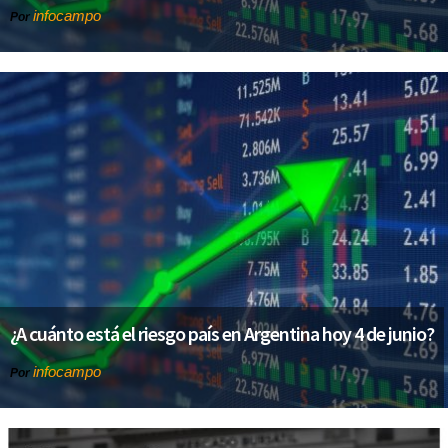
infocampo
Por
¿A cuánto está el riesgo país en Argentina hoy 4 de junio?
infocampo
Por