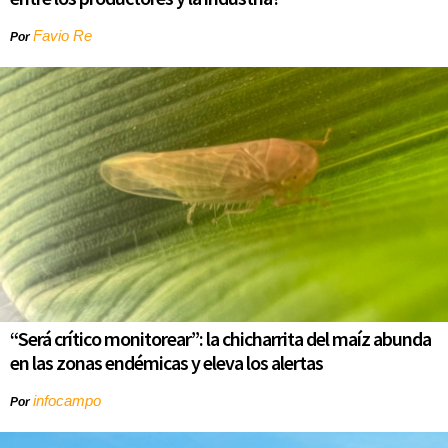
Favio Re
Por
“Será crítico monitorear”: la chicharrita del maíz abunda
en las zonas endémicas y eleva los alertas
infocampo
Por