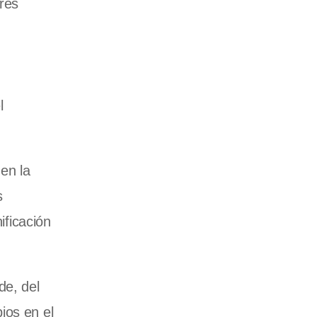
ores
l
 en la
s
ificación
de, del
ios en el