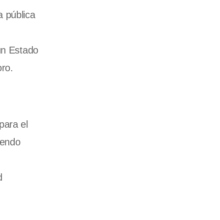
a pública
un Estado
oro.
para el
yendo
d