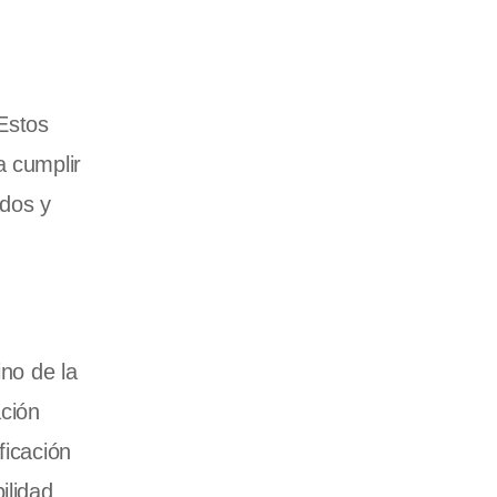
 Estos
a cumplir
ados y
ino de la
ación
ficación
ilidad