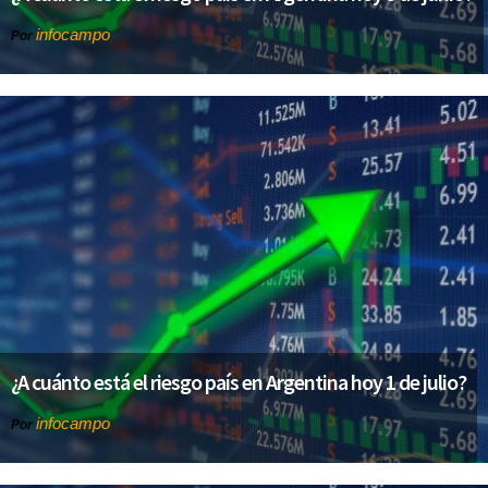
infocampo
Por
¿A cuánto está el riesgo país en Argentina hoy 1 de julio?
infocampo
Por