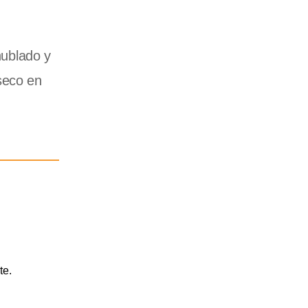
nublado y
seco en
te.