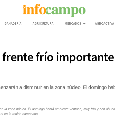
GANADERÍA
AGRICULTURA
MERCADOS
AGROACTIVA
 frente frío importante
enzarán a disminuir en la zona núcleo. El domingo ha
en la zona núcleo. El domingo habrá ambiente ventoso, muy frío y con abund
sol en la región pampeana.