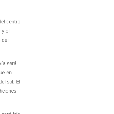
el centro
 y el
 del
vía será
que en
el sol. El
diciones