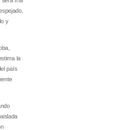
 será fría
despejado,
do y
oba,
estima la
el país
mente
ando
aislada
on