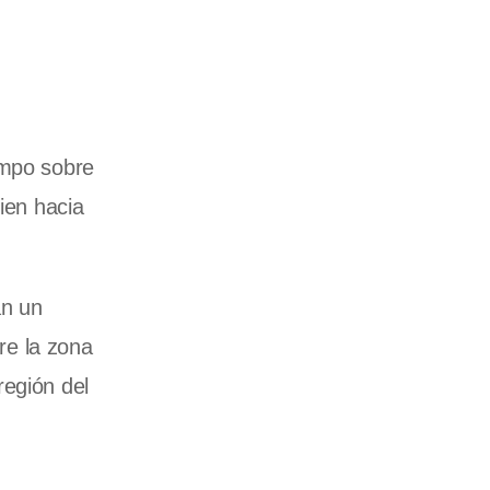
empo sobre
ien hacia
án un
re la zona
región del