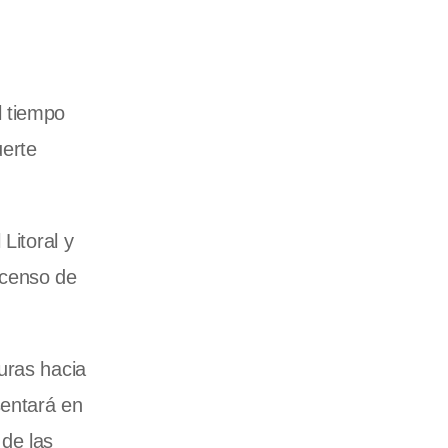
l tiempo
uerte
Litoral y
scenso de
uras hacia
sentará en
 de las