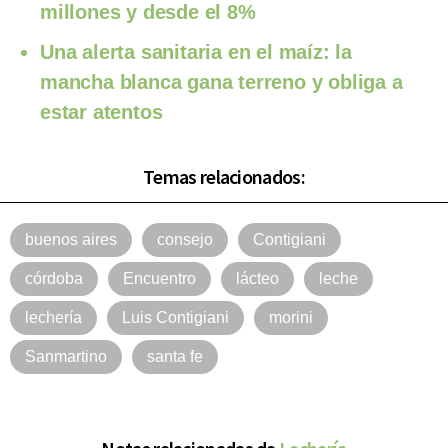
millones y desde el 8%
Una alerta sanitaria en el maíz: la
mancha blanca gana terreno y obliga a
estar atentos
Temas relacionados:
buenos aires
consejo
Contigiani
córdoba
Encuentro
lácteo
leche
lechería
Luis Contigiani
morini
Sanmartino
santa fe