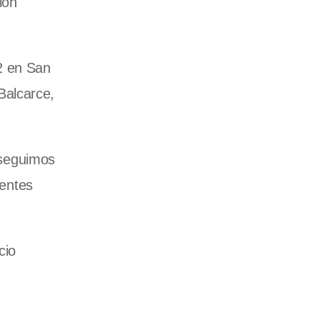
ión
2 en San
Balcarce,
.
, seguimos
entes
cio