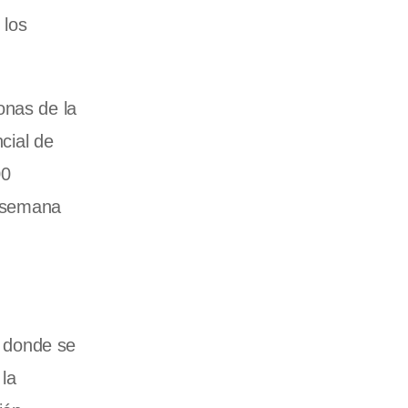
 los
onas de la
cial de
00
a semana
, donde se
la