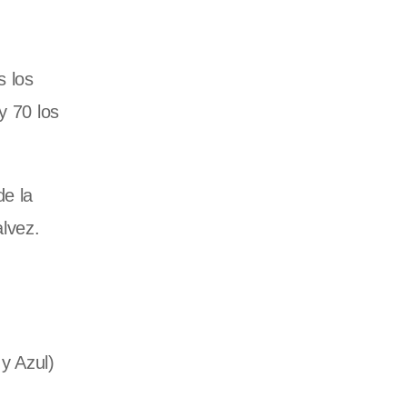
s los
y 70 los
de la
alvez.
y Azul)