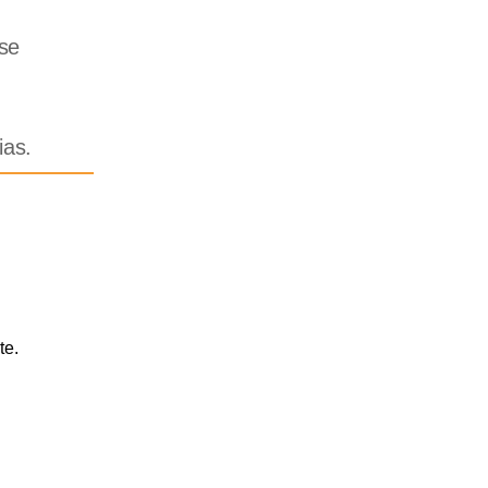
se
ias.
te.