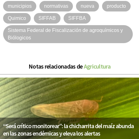
municipios
normativas
nueva
producto
Quimico
SIFFAB
SIFFBA
Sistema Federal de Fiscalización de agroquímicos y
Biólogicos
Notas relacionadas de
Agricultura
“Será crítico monitorear”: la chicharrita del maíz abunda
en las zonas endémicas y eleva los alertas