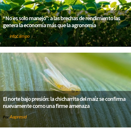
“No es solo manejo”: a las brechas de rendimiento las
genera la economía más que la agronomía
infocampo
Por
El norte bajo presión: la chicharrita del maíz se confirma
nuevamente como una firme amenaza
Aapresid
Por