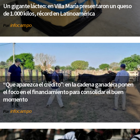
Un gigante lácteo: en Villa María presentaron un queso
de 1.000 kilos, récord en Latinoamérica
infocampo
Por
“Que aparezca el crédito”: en la cadena ganadera ponen
el foco en el financiamiento para consolidar el buen
momento
infocampo
Por