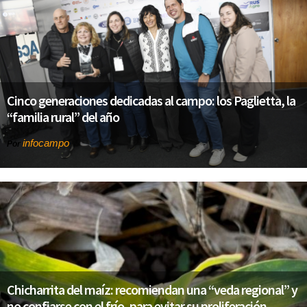
Cinco generaciones dedicadas al campo: los Paglietta, la
“familia rural” del año
infocampo
Por
Chicharrita del maíz: recomiendan una “veda regional” y
no confiarse con el frío, para evitar su proliferación