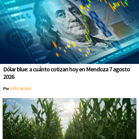
Dólar blue: a cuánto cotizan hoy en Mendoza 7 agosto
2026
infocampo
Por