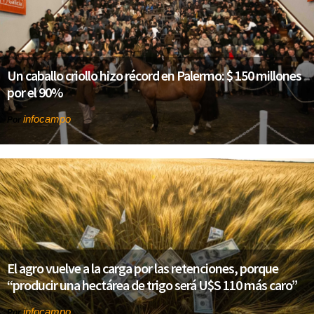
Un caballo criollo hizo récord en Palermo: $ 150 millones
por el 90%
infocampo
Por
El agro vuelve a la carga por las retenciones, porque
“producir una hectárea de trigo será U$S 110 más caro”
infocampo
Por