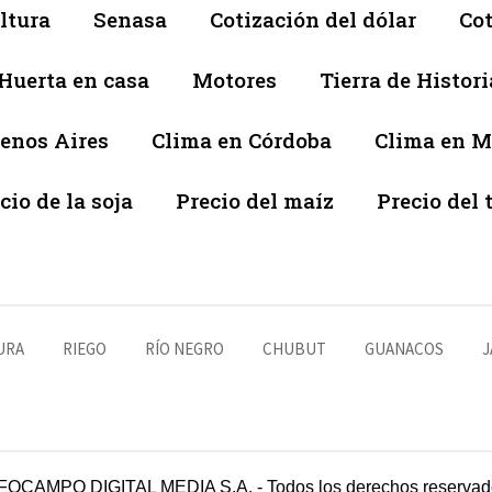
ltura
Senasa
Cotización del dólar
Cot
Huerta en casa
Motores
Tierra de Histori
enos Aires
Clima en Córdoba
Clima en 
cio de la soja
Precio del maíz
Precio del 
URA
RIEGO
RÍO NEGRO
CHUBUT
GUANACOS
J
FOCAMPO DIGITAL MEDIA S.A. - Todos los derechos reservad