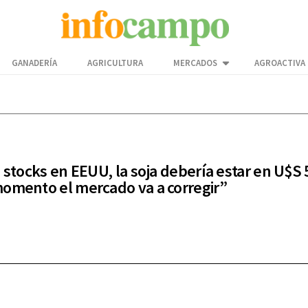
GANADERÍA
AGRICULTURA
MERCADOS
AGROACTIVA
s stocks en EEUU, la soja debería estar en U$S 
omento el mercado va a corregir”