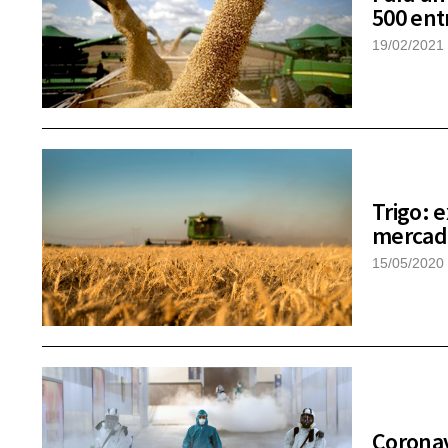
500 ent
19/02/2021
Trigo: 
mercado
15/05/2020
Coronav