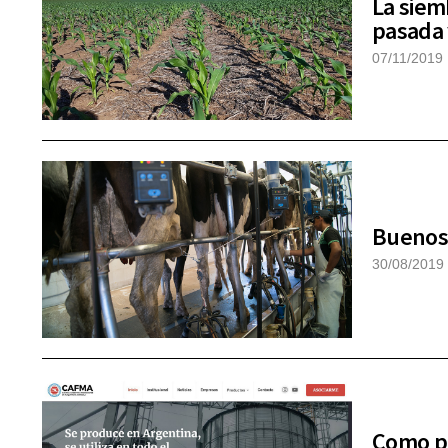
La siem
pasada 
07/11/2019
Buenos 
30/08/2019
Como pa