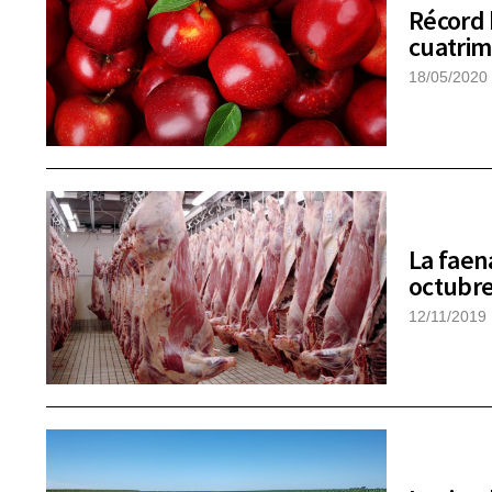
Récord 
cuatrim
18/05/2020
La faen
octubr
12/11/2019