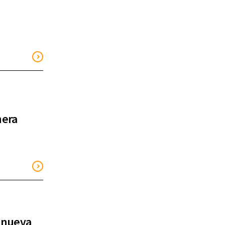
hera
u nueva