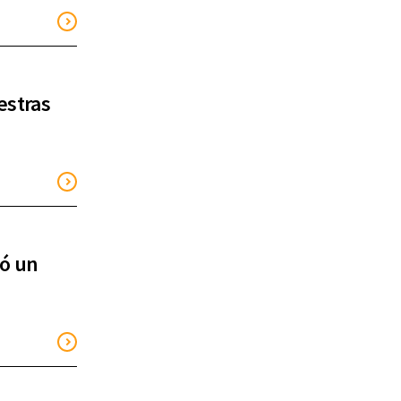
estras
tó un