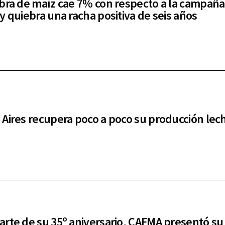
bra de maíz cae 7% con respecto a la campaña
y quiebra una racha positiva de seis años
Aires recupera poco a poco su producción lec
rte de su 35º aniversario, CAFMA presentó s