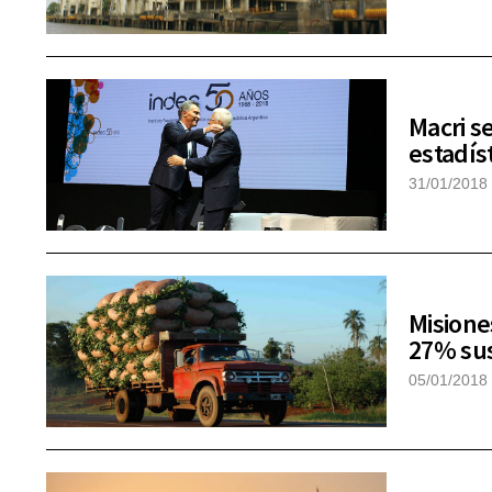
Macri s
estadís
31/01/2018
Misione
27% sus
05/01/2018