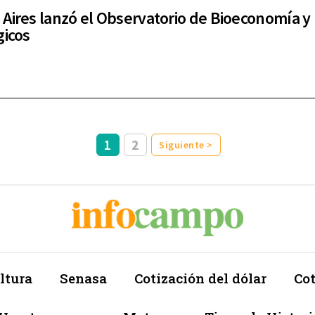
Aires lanzó el Observatorio de Bioeconomía y
gicos
1
2
Siguiente >
ltura
Senasa
Cotización del dólar
Cot