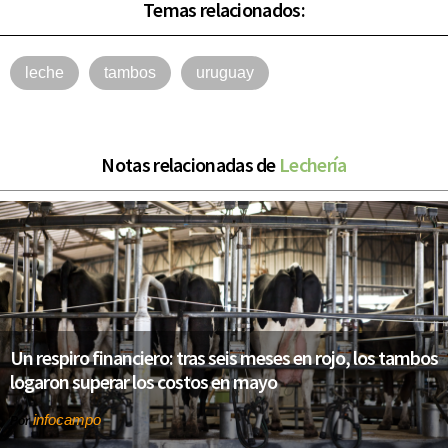
Temas relacionados:
leche
tambos
uruguay
Notas relacionadas de
Lechería
Un respiro financiero: tras seis meses en rojo, los tambos
logaron superar los costos en mayo
infocampo
Por