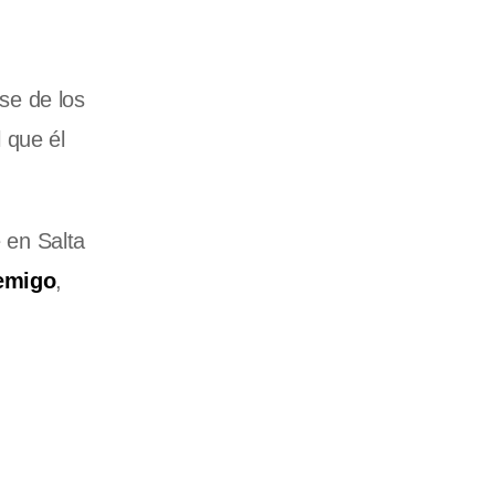
se de los
 que él
e en Salta
nemigo
,