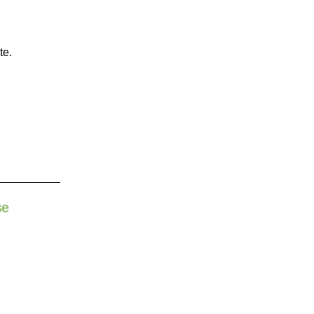
te.
se