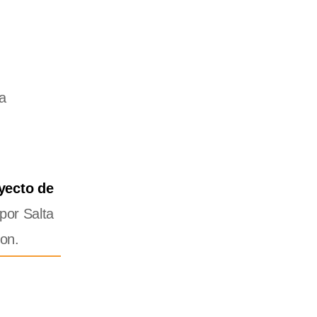
la
yecto de
por Salta
ron.