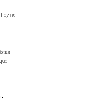
s hoy no
istas
 que
do