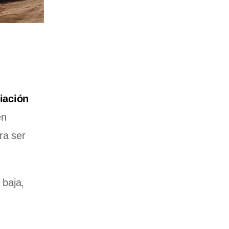
ciación
en
ra ser
 baja,