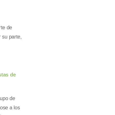
rte de
r su parte,
stas de
cupo de
dose a los