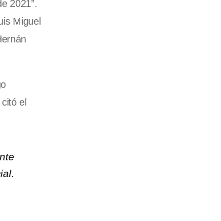
de 2021”.
uis Miguel
 Hernán
go
citó el
nte
ial.