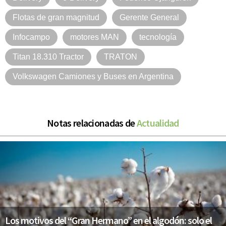
Flotas de gran magnitud
Gerente General
Infocampo
motores MAN
tecnología
Titan 18.310 Tractor
TRATON
Volkswagen Camiones y Buses en Argentina
Notas relacionadas de
Actualidad
Los motivos del “Gran Hermano” en el algodón: solo el