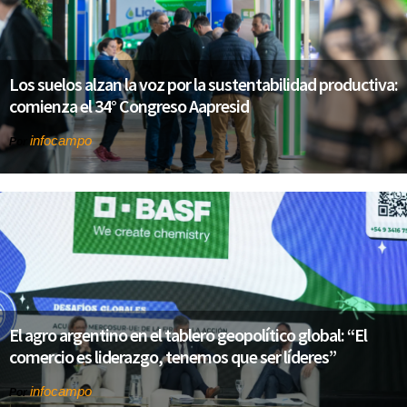
Los suelos alzan la voz por la sustentabilidad productiva:
comienza el 34° Congreso Aapresid
infocampo
Por
El agro argentino en el tablero geopolítico global: “El
comercio es liderazgo, tenemos que ser líderes”
infocampo
Por