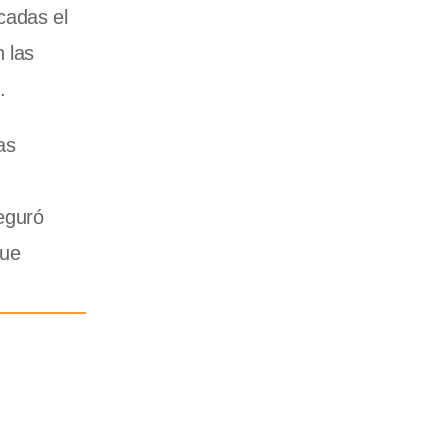
cadas el
 las
e.
as
eguró
fue