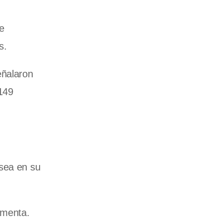
e
s.
eñalaron
149
 sea en su
rmenta.