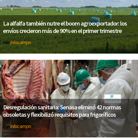
La alfalfa también nutre el boom agroexportador: los
envíos crecieron más de 90% en el primer trimestre
infocampo
Por
Desregulación sanitaria: Senasa eliminó 42 normas
obsoletas y flexibilizó requisitos para frigoríficos
infocampo
Por