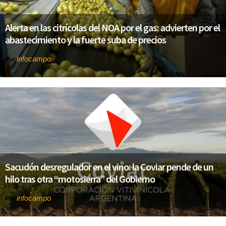
Alerta en las citrícolas del NOA por el gas: advierten por el
abastecimiento y la fuerte suba de precios
infocampo
Por
Sacudón desregulador en el vino: la Coviar pende de un
hilo tras otra “motosierra” del Gobierno
infocampo
Por