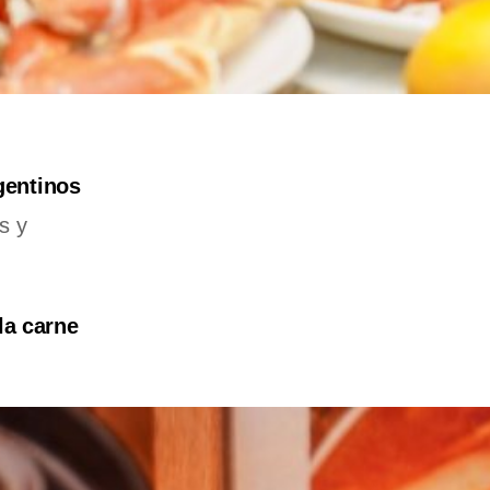
gentinos
s y
la carne