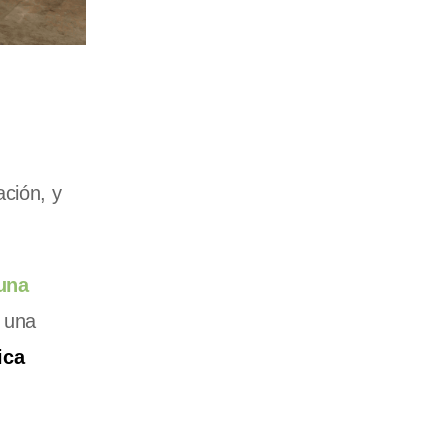
ación, y
una
 una
ica