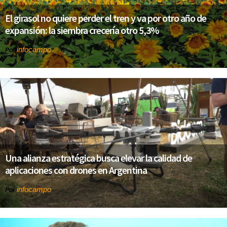
El girasol no quiere perder el tren y va por otro año de
expansión: la siembra crecería otro 5,3%
infocampo
Por
Una alianza estratégica busca elevar la calidad de
aplicaciones con drones en Argentina
infocampo
Por