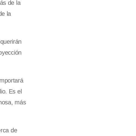
ás de la
 de
la
querirán
royección
importará
o. Es el
inosa, más
erca de