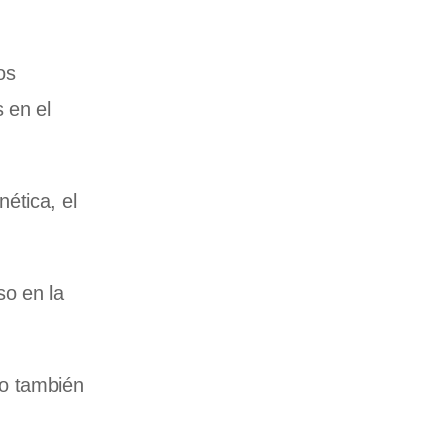
os
 en el
ética, el
so en la
no también