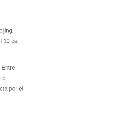
ijing,
l 10 de
 Entre
lio
cta por el