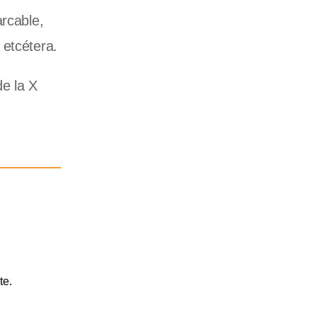
arcable,
 etcétera.
 de
la X
te.