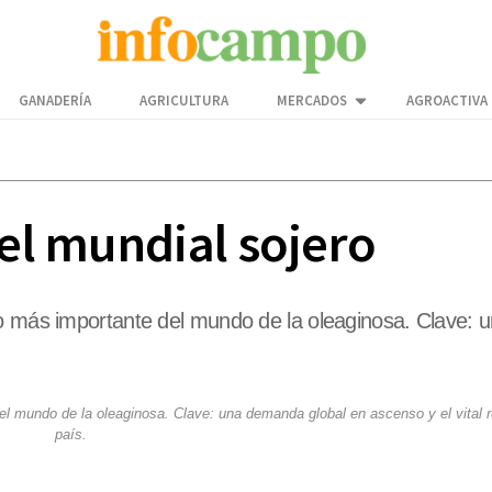
GANADERÍA
AGRICULTURA
MERCADOS
AGROACTIVA
del mundial sojero
o más importante del mundo de la oleaginosa. Clave: u
el mundo de la oleaginosa. Clave: una demanda global en ascenso y el vital r
país.