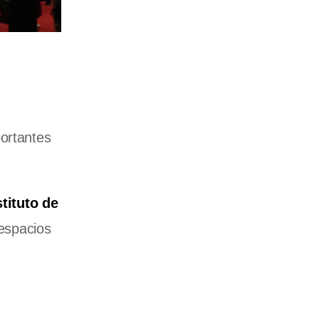
portantes
tituto de
espacios