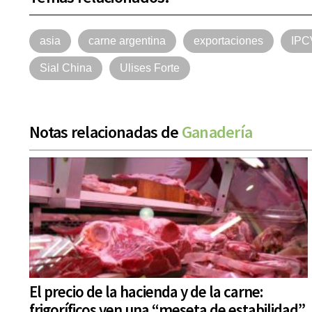
asia
carne argentina
exportaciones
IPC
Sial China
Ulises Forte
Notas relacionadas de
Ganadería
El precio de la hacienda y de la carne:
frigoríficos ven una “meseta de estabilidad”