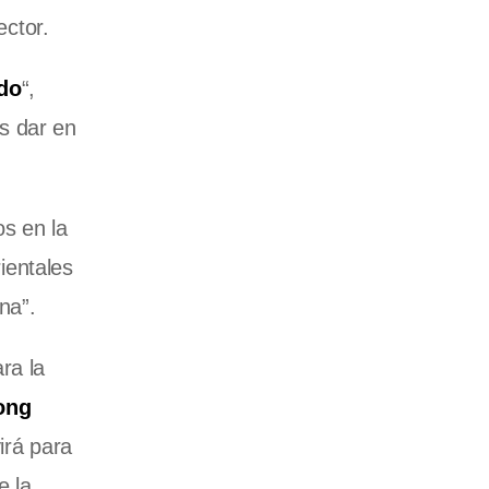
ector.
odo
“,
s dar en
s en la
ientales
na”.
ra la
ong
irá para
e la