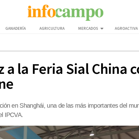
GANADERÍA
AGRICULTURA
MERCADOS
AGROACTIVA
z a la Feria Sial Chin
rne
bición en Shanghái, una de las más importantes del mu
el IPCVA.