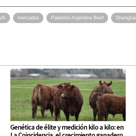
VA
mercados
Pabellón Argentine Beef
Shanghá
Genética de élite y medición kilo a kilo: en
La Coincidencia, el crecimiento ganadero