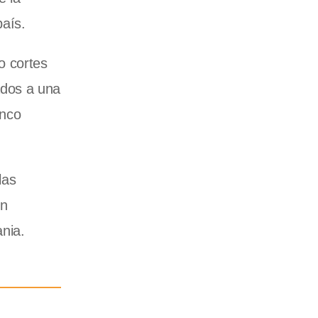
país.
o cortes
dos a una
inco
las
en
ania.