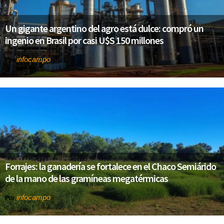
Un gigante argentino del agro está dulce: compró un
ingenio en Brasil por casi U$S 150 millones
infocampo
Por
Forrajes: la ganadería se fortalece en el Chaco Semiárido
de la mano de las gramíneas megatérmicas
infocampo
Por