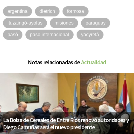
argentina
dietrich
formosa
ituzaingó-ayolas
misiones
paraguay
pasó
paso internacional
yacyretá
Notas relacionadas de
Actualidad
La Bolsa de Cereales de Entre Ríos renovó autoridades y
Diego Camuñas será el nuevo presidente