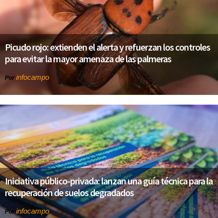
Picudo rojo: extienden el alerta y refuerzan los controles
para evitar la mayor amenaza de las palmeras
infocampo
Por
Iniciativa público-privada: lanzan una guía técnica para la
recuperación de suelos degradados
infocampo
Por