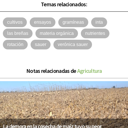
Temas relacionados:
cultivos
ensayos
gramíneas
inta
las breñas
materia orgánica
nutrientes
rotación
sauer
verónica sauer
Notas relacionadas de
Agricultura
La demora en la cosecha de maíz tuvo su peor