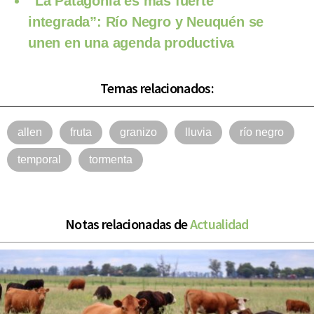
“La Patagonia es más fuerte
integrada”: Río Negro y Neuquén se
unen en una agenda productiva
Temas relacionados:
allen
fruta
granizo
lluvia
río negro
temporal
tormenta
Notas relacionadas de
Actualidad