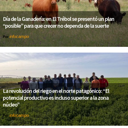
Día de la Ganadería: en El Trébol se presentó un plan
“posible” para que crecer no dependa de la suerte
infocampo
Por
La revolución del riego en el norte patagónico: “El
potencial productivo es incluso superior a la zona
núcleo”
infocampo
Por