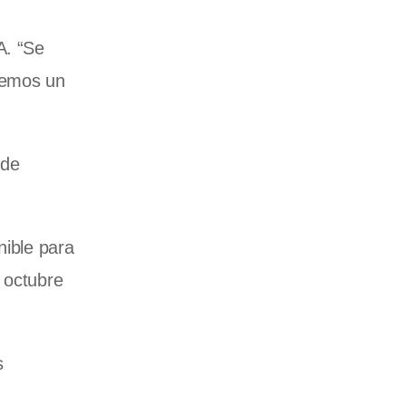
A. “Se
nemos un
 de
nible para
 octubre
s