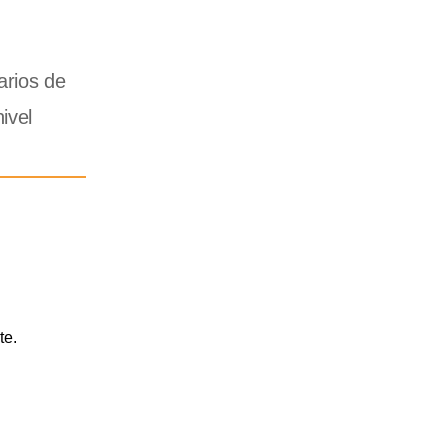
arios de
ivel
te.