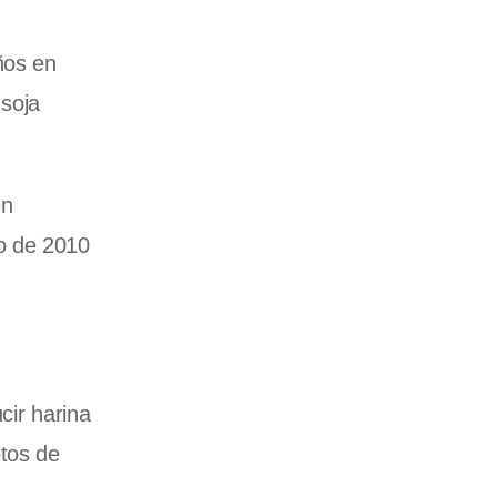
ños en
 soja
en
o de 2010
cir harina
otos de